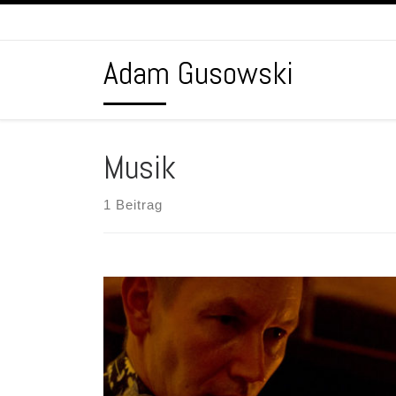
Zum Inhalt springen
Adam Gusowski
Musik
1 Beitrag
Zbigniew Stanula war in meiner Jugend mein erster und 