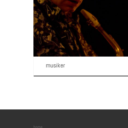
über mich, ich sei ehrgeizig. In Musiklehrersprache heisst
aber sehr engagiert. Ja, das stimmt auch. Aber ich bin bi
spiele Saxofon in meiner eigenen Sprache, mit […]
musiker
home