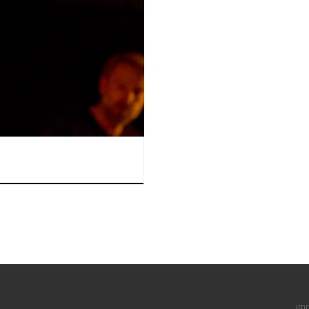
 es so viel, wie wenig talentiert
s heute so. Das Ergebnis: ich
im